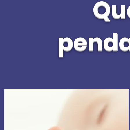
Que
pendan